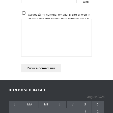
web
Salvează-mi numele, emailul și site-ul web în
acest navigator pentru data viitoare când o
să comentez.
DON BOSCO BACAU
august 2026
L
MA
MI
J
V
S
D
1
2