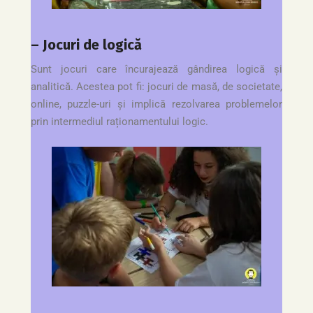
– Jocuri de logică
Sunt jocuri care încurajează gândirea logică și
analitică. Acestea pot fi: jocuri de masă, de societate,
online, puzzle-uri și implică rezolvarea problemelor
prin intermediul raționamentului logic.