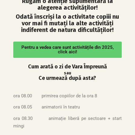
Rugăm o atenție suplimentară la
alegerea activităților!
Odată înscriși la o activitate copiii nu
vor mai fi mutați la alte activități
indiferent de natura dificultăților!
Pentru a vedea care sunt activitățile din 2025,
click aici!
Cum arată o zi de Vara Împreună
sau
Ce urmează după asta?
ora 08.00 primirea copiilor de la ora 8
ora 08.05 animatorii în teatru
ora 08.30 animație liberă pe sectoare + start
mingi