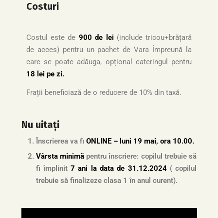
Costuri
Costul este de
900 de lei
(include tricou+brățară
de acces) pentru un pachet de Vara Împreună la
care se poate adăuga, opțional cateringul pentru
18
lei pe zi.
Frații beneficiază de o reducere de 10% din taxă.
Nu uitați
Înscrierea va fi
ONLINE – luni 19 mai, ora 10.00.
Vârsta minimă
pentru înscriere: copilul trebuie să
fi împlinit
7 ani la data de 31.12.2024
( copilul
trebuie să finalizeze clasa 1 în anul curent).