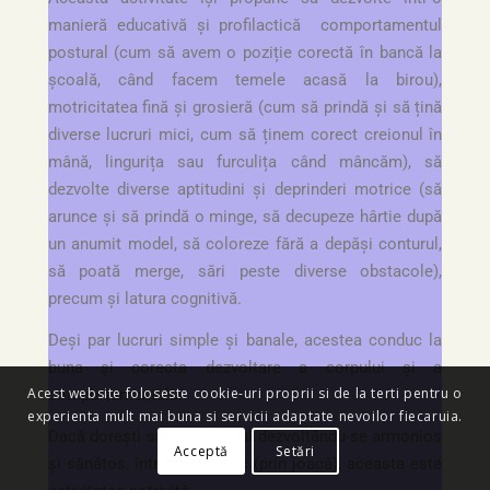
manieră educativă și profilactică comportamentul
postural (cum să avem o poziție corectă în bancă la
școală, când facem temele acasă la birou),
motricitatea fină și grosieră (cum să prindă și să țină
diverse lucruri mici, cum să ținem corect creionul în
mână, lingurița sau furculița când mâncăm), să
dezvolte diverse aptitudini și deprinderi motrice (să
arunce și să prindă o minge, să decupeze hârtie după
un anumit model, să coloreze fără a depăși conturul,
să poată merge, sări peste diverse obstacole),
precum și latura cognitivă.
Deși par lucruri simple și banale, acestea conduc la
buna și corecta dezvoltare a corpului și a
Acest website foloseste cookie-uri proprii si de la terti pentru o
comportamentului.
experienta mult mai buna si servicii adaptate nevoilor fiecaruia.
Dacă dorești să vezi copilul dezvoltându-se armonios
Acceptă
Setări
și sănătos, într-un stil ludic (prin joacă), aceasta este