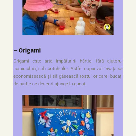
– Origami
Origami este arta împăturirii hârtiei fără ajutorul
licipiciului și al scotch-ului. Astfel copiii vor învăța să
economisească și să găsească rostul oricarei bucați
de hartie ce deseori ajunge la gunoi.