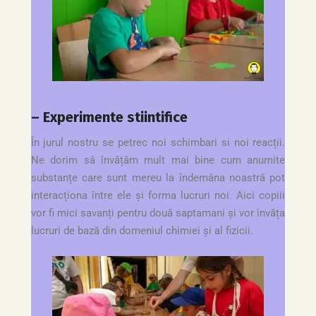
– Experimente stiintifice
În jurul nostru se petrec noi schimbari si noi reacții.
Ne dorim să învățăm mult mai bine cum anumite
substanțe care sunt mereu la îndemâna noastră pot
interacționa între ele și forma lucruri noi. Aici copiii
vor fi mici savanți pentru două saptamani și vor învăța
lucruri de bază din domeniul chimiei și al fizicii.