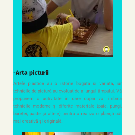
-Arta picturii
Artele plastice au o istorie bogată și variată, iar
tehnicile de pictură au evoluat de-a lungul timpului. Vă
propunem o activitate în care copiii vor îmbina
tehnicile moderne și diferite materiale (paie, pungi,
bureței, paste și altele) pentru a realiza o planșă cât
mai creativă și originală.