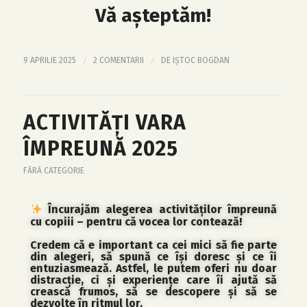
Vă aşteptăm!
/
/
9 APRILIE 2025
2 COMENTARII
DE
IȘTOC BOGDAN
ACTIVITĂȚI VARA
ÎMPREUNĂ 2025
FĂRĂ CATEGORIE
Încurajăm alegerea activităților împreună
cu copiii – pentru că vocea lor contează!
Credem că e important ca cei mici să fie parte
din alegeri, să spună ce își doresc și ce îi
entuziasmează. Astfel, le putem oferi nu doar
distracție, ci și experiențe care îi ajută să
crească frumos, să se descopere și să se
dezvolte în ritmul lor.