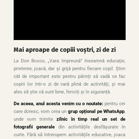
Mai aproape de copiii voștri, zi de zi
La Don Bosco, „Vara împreună” înseamnă educaţie,
prietenie, joacă, dar și grijă pentru fiecare copil. Știm
cât de important este pentru părinți să vadă ce fac
copiii lor într-o zi de vară plină de activități, și mai
ales să știe că sunt bine, fericiți și în siguranță.
De aceea, anul acesta venim cu o noutate:
pentru cei
care doresc, vom crea un
grup opțional pe WhatsApp
,
unde vom trimite
zilnic în timp real un set de
fotografii generale
din activitățile desfășurate în
curte. Fără să întrerupem activităţile educative, joaca