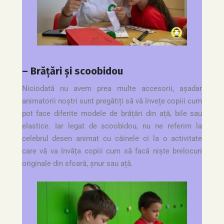
– Brățări și scoobidou
Niciodată nu avem prea multe accesorii, așadar
animatorii noștri sunt pregătiți să vă învețe copiii cum
pot face diferite modele de brățări din ață, bile sau
elastice. Iar legat de scoobidou, nu ne referim la
celebrul desen animat cu câinele ci la o activitate
care vă va învăța copiii cum să facă niște brelocuri
originale din sfoară, șnur sau ață.