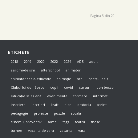
Pagina 3 din 20
ETICHETE
2018
2019
2020
2022
2024
ADS
adulți
aeromodelism
afterschool
animatori
animator socio-educativ
animație
are
centrul de zi
Clubul lui don Bosco
copii
covid
cursuri
don bosco
educație saleziană
evenimente
formare
informatii
inscriere
inscrieri
kraft
nice
oratoriu
parinti
pedagogie
proiecte
puzzle
scoala
sistemul preventiv
some
tags
teatru
these
turnee
vacanta de vara
vacanța
vara