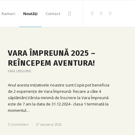
Ramuri
Noutăți
Contact
VARA ÎMPREUNĂ 2025 –
REÎNCEPEM AVENTURA!
FĂRĂ CATEGORIE
Anul acesta inițiativele noastre sunt:Copiii pot beneficia
de 2 experiențe de Vara Împreună- fiecare a câte 4
săptămâni;Vârsta minimă de înscriere la Vara Împreună
este de 7 ani la data de 31.12.2024 - clasa 1 terminată la
momentul…
3 Comentarii
/
27 ianuarie 2025