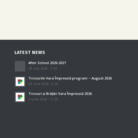
LATEST NEWS
After School 2026-2027
28 iulie 2026 - 7:33
Tricourile Vara Împreună program – August 2026
26 iunie 2026 - 6:20
Tricouri și Brățări Vara Împreună 2026
3 iunie 2026 - 11:20