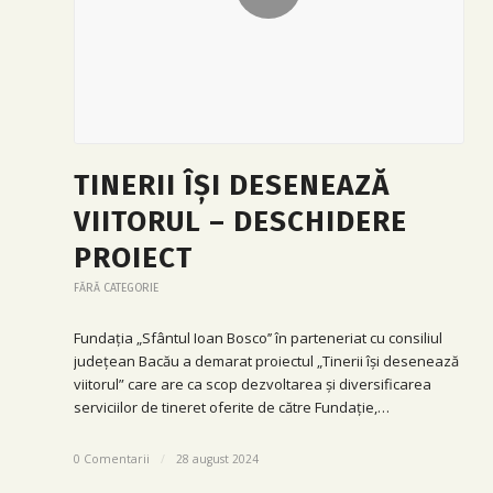
TINERII ÎȘI DESENEAZĂ
VIITORUL – DESCHIDERE
PROIECT
FĂRĂ CATEGORIE
Fundația „Sfântul Ioan Bosco’’ în parteneriat cu consiliul
județean Bacău a demarat proiectul „Tinerii își desenează
viitorul” care are ca scop dezvoltarea și diversificarea
serviciilor de tineret oferite de către Fundație,…
0 Comentarii
/
28 august 2024