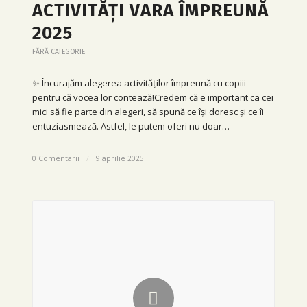
ACTIVITĂȚI VARA ÎMPREUNĂ
2025
FĂRĂ CATEGORIE
✨ Încurajăm alegerea activităților împreună cu copiii –
pentru că vocea lor contează!Credem că e important ca cei
mici să fie parte din alegeri, să spună ce își doresc și ce îi
entuziasmează. Astfel, le putem oferi nu doar…
0 Comentarii
/
9 aprilie 2025